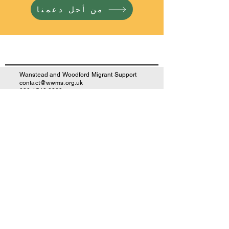
من أجل دعمنا
Wanstead and Woodford Migrant Support
contact@wwms.org.uk
020 4548 3269
Registered Charity number:
1172757
IAA Registration number: N201700016