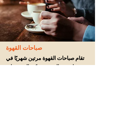
صباحات القهوة
تقام صباحات القهوة مرتين شهريًا في
صباح يوم السبت. يمكن العثور على
.
مزيد من التفاصيل
هنا
ن خدماتنا، يرجى مراسلتنا عبر البريد
Coffee morning Galary
Wanstead and Woodford Migrant Support
contact@wwms.org.uk
020 4548 3269
Registered Charity number:
1172757